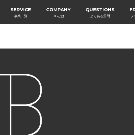
SERVICE
COMPANY
QUESTIONS
F
事業一覧
JJBとは
よくある質問
フ
EBコンサルティング
コンテンツ制作
コンテンツマーケティング支援
どうでもいい話
読んでみた本
教育/学ぶ