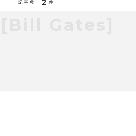
2
記事数
件
[Bill Gates]