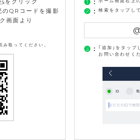
ホーム画面右上
をクリック
❶
：
検索をタップし
記のQRコードを撮影
❷
：
ーク画面より
@
を読み取ってください。
｢追加｣をタップ
❸
：
お問い合わせく