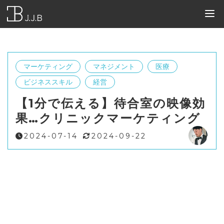
BLOG
SERVICE
COMPANY
QUESTIONS
FREELANCE
フリーランス連盟
よくある質問
事業一覧
JJBとは
ブログ
CONTACT
お問い合わせ
JOIN
連盟加入
ブログトップ
事業一覧
マーケティング
マネジメント
医療
Web制作
Web制作
ビジネススキル
経営
コンテンツ制作
WEBコンサルティング
【1分で伝える】待合室の映像効
どうでもいい話
コンテンツマーケティング支援
果…クリニックマーケティング
経営
2024-07-14
2024-09-22
医療
読んでみた本
教育/学ぶ
お知らせ/募集